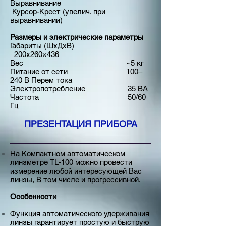
Выравнивание
Курсор-Крест (увелич. при
выравнивании)
Размеры и электрические параметры
Габариты (ШxДxВ)
200x260×436
Вес
~5 кг
Питание от сети
100–
240 В Перем тока
Электропотребление
35 ВА
Частота
50/60
Гц
ПРЕЗЕНТАЦИЯ ПРИБОРА
На Компактном автоматическом
линзметре TL-100 можно провести
измерение любой интересующей Вас
линзы, В том числе и прогрессивной.
Особенности
Функция автоматического удерживания
линзы гарантирует простую и быструю