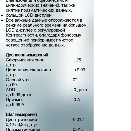
диапазона для сферических и
цилиндрических значений, так же
снятие призматических данных.
большой LCD дисплей
Все важные данные отображаются в
режиме реального времени на большом
LCD дисплее с регулировкой
Контрастности, благодаря фоновому
освещению прибор имеет чистое
четкое отображение данных.
Диапазон измерений
Сферическая сила
±25
дптр
Цилиндрическая сила
±9,99
дптр
Осевой угол 0
°
до 90°
ADD
0 дптр
до 9,99 дптр
Призмы
0 ∆
до 9,99 ∆
Шаг измерения
Диоптрический
0,01 /
0,12 / 0,25 дптр
Призматический
0,01 /