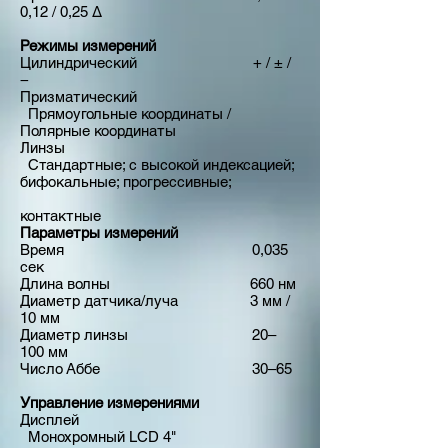
0,12 / 0,25 ∆
Режимы измерений
Цилиндрический
+ / ± /
−
Призматический
Прямоугольные координаты /
Полярные координаты
Линзы
Стандартные; с высокой индексацией;
бифокальные; прогрессивные;
контактные
Параметры измерений
Время
0,035
сек
Длина волны
660 нм
Диаметр датчика/луча
3 мм /
10 мм
Диаметр линзы
20–
100 мм
Число Аббе
30–65
Управление измерениями
Дисплей
Монохромный LCD 4"