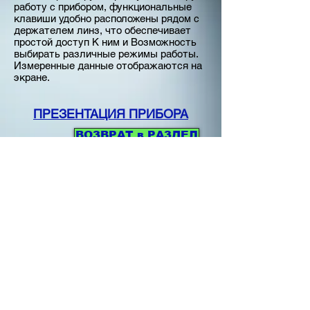
работу с прибором, функциональные
клавиши удобно расположены рядом с
держателем линз, что обеспечивает
простой доступ К ним и Возможность
выбирать различные режимы работы.
Измеренные данные отображаются на
экране.
ПРЕЗЕНТАЦИЯ ПРИБОРА
ВОЗВРАТ в РАЗДЕЛ
Диоптриметры
Диоптриметр AL-100
Техническое задание
Описание в
формате PDF
Главная
Каталог
Сервис
Контакты
Спецпредложения
Часто задаваемые
вопросы
НЕ ОРИЕНТИРОВАТЬСЯ НА
ЦЕНЫ САЙТА!!! ВСЕ
ЦЕНЫ ТОЛЬКО ПО