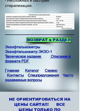
- Несложная и быстрая
стерилизация.
ВОЗВРАТ в РАЗДЕЛ
Экзофтальмометры
Экзофтальмометр ЭКЗО-1
Техническое задание
Описание в
формате PDF
Г
лавная
Каталог
Сервис
Контакты
Спецпредложения
Часто
задаваемые вопросы
НЕ ОРИЕНТИРОВАТЬСЯ НА
ЦЕНЫ САЙТА!!! ВСЕ
ЦЕНЫ ТОЛЬКО ПО