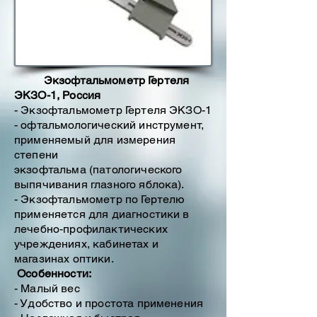
Экзофтальмометр Гертеля
ЭКЗО-1, Россия
- Экзофтальмометр Гертеля ЭКЗО-1
- офтальмологический инструмент,
применяемый для измерения
степени
экзофтальма (патологического
выпячивания глазного яблока).
- Экзофтальмометр по Гертелю
применяется для диагностики в
лечебно-профилактических
учреждениях, кабинетах и
магазинах оптики.
Особенности:
- Малый вес
- Удобство и простота применения