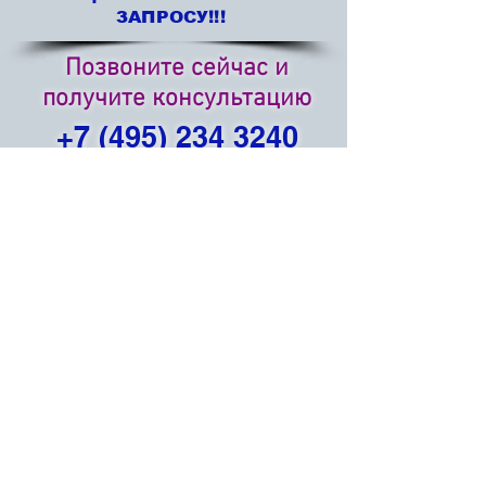
ЗАПРОСУ!!!
Позвоните сейчас и
получите консультацию
+7 (495) 234 3240
©
2015 НПО СПЕЦМЕДПРИБОР
ГИБКАЯ СИСТЕМА СКИДОК. ПРИ ОФОРМЛЕНИИ ЗАЯВКИ
ЗВОНИТЕ
T:
+7 (495) 234 3240
Ф:
+7 (495) 611 5059
+7 (495) 234 8089
Spetsmedpribor Co.,Ltd