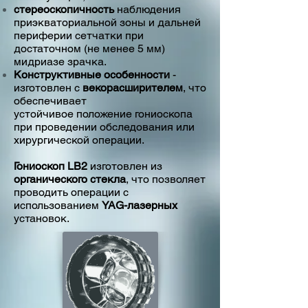
стереоскопичность
наблюдения
приэкваториальной зоны и дальней
периферии сетчатки при
достаточном (не менее 5 мм)
мидриазе зрачка.
Конструктивные особенности
-
изготовлен с
векорасширителем
, что
обеспечивает
устойчивое положение гониоскопа
при проведении обследования или
хирургической операции.
Гониоскоп LB2
изготовлен из
органического стекла
, что позволяет
проводить операции с
использованием
YAG-лазерных
установок.