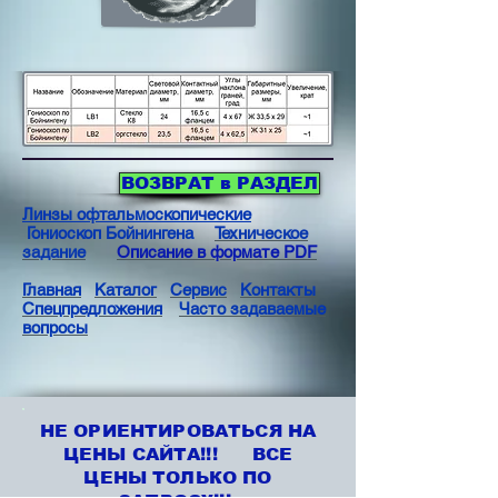
ВОЗВРАТ в РАЗДЕЛ
Линзы офтальмоскопические
Гониоскоп Бойнингена
Техническое
задание
Описание в формате PDF
Главная
Каталог
Сервис
Контакты
Спецпредложения
Часто задаваемые
вопросы
НЕ ОРИЕНТИРОВАТЬСЯ НА
ЦЕНЫ САЙТА!!! ВСЕ
ЦЕНЫ ТОЛЬКО ПО