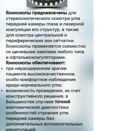
Гониоскопы предназначены
для
стереоскопического осмотра угла
передней камеры глаза и лазерной
коагуляции его структур, а также
для осмотра центральной и
периферических зон сетчатки.
Гониоскопы применяется совместно
со щелевыми лампами любого типа
и офтальмокоагуляторами.
Гониоскопы обеспечивают:
при нерасширенном зрачке
пациента высококачественное
особо комфортное наблюдение
иридо-корнеального угла;
возможность проведения, за счет
конструктивного решения, в
большинстве случаев
точной
анатомической диагностики
особенностей строения угла
передней камеры без
дополнительных вспомогательных
манипуляций;