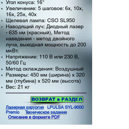
Угол конуса: 16°
Увеличение: 5 шаговое: 6x, 10x,
16x, 25x, 40x
Щелевая лампа: CSO SL950
Наводящий луч: Диодный лазер
- 635 нм (красный), Метод
наведения - метод двойного
луча, выходная мощность до 200
мкВт.
Напряжение: 110 В или 230 В,
50/60 Гц
Метод охлаждения: Воздушный
Размеры: 450 мм (ширина) х 320
мм (глубина) х 520 мм (высота)
Вес: 21 кг
ВОЗВРАТ в РАЗДЕЛ
Лазерная хирургия
LPULSA SYL-9000
Premio
Техническое задание
Описание в формате PDF
Главная
Каталог
Сервис
Контакты