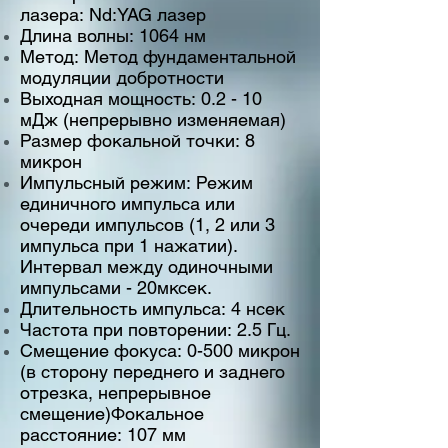
лазера: Nd:YAG лазер
Длина волны: 1064 нм
Метод: Метод фундаментальной
модуляции добротности
Выходная мощность: 0.2 - 10
мДж (непрерывно изменяемая)
Размер фокальной точки: 8
микрон
Импульсный режим: Режим
единичного импульса или
очереди импульсов (1, 2 или 3
импульса при 1 нажатии).
Интервал между одиночными
импульсами - 20мксек.
Длительность импульса: 4 нсек
Частота при повторении: 2.5 Гц.
Смещение фокуса: 0-500 микрон
(в сторону переднего и заднего
отрезка, непрерывное
смещение)Фокальное
расстояние: 107 мм