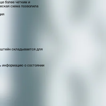
ще более четким и
ческая схема позволила
ция
онштейн складывается для
ь информацию о состоянии