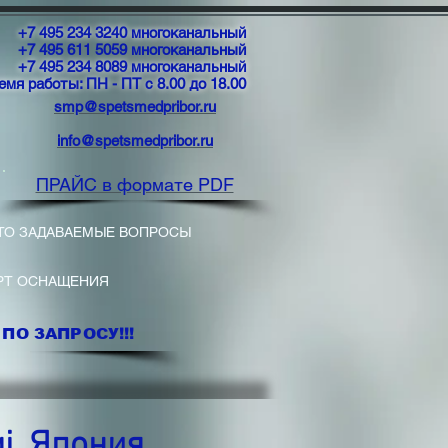
+7 495 234 3240 многоканальный
+7 495 611 5059 многоканальный
+7 495 234 8089 многоканальный
емя работы: ПН - ПТ с 8.00 до 18.00
smp@spetsmedpribor.ru
info@spetsmedpribor.ru
ПРАЙС в формате PDF
ТО ЗАДАВАЕМЫЕ ВОПРОСЫ
РТ ОСНАЩЕНИЯ
ПО ЗАПРОСУ!!!
i, Япония