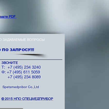
рмате PDF
О ЗАДАВАЕМЫЕ ВОПРОСЫ
ПО ЗАПРОСУ!!!
ЗВОНИТЕ
T: +7 (495) 234 3240
Ф: +7 (495) 611 5059
+7 (495) 234 8089
Spetsmedpribor Co.,Ltd
©
2015 НПО СПЕЦМЕДПРИБОР