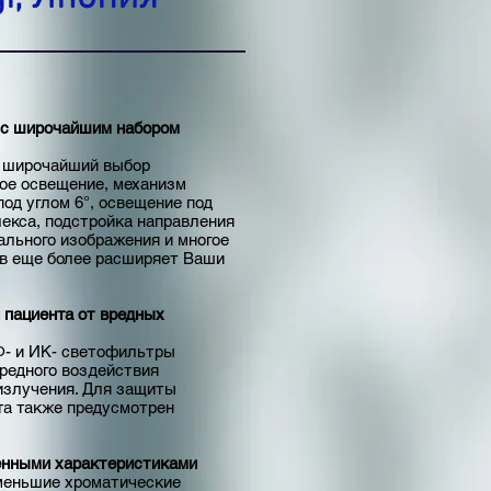
 с широчайшим набором
 широчайший выбор
ое освещение, механизм
од углом 6°, освещение под
лекса, подстройка направления
ального изображения и многое
ов еще более расширяет Ваши
и пациента от вредных
- и ИК- светофильтры
вредного воздействия
излучения. Для защиты
та также предусмотрен
енными характеристиками
меньшие хроматические