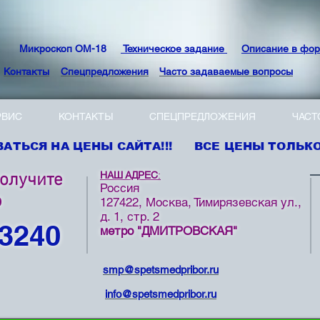
Микроскоп ОМ-18
Техническое задание
Описание в фо
Контакты
Спецпредложения
Часто задаваемые вопросы
РВИС
КОНТАКТЫ
СПЕЦПРЕДЛОЖЕНИЯ
ЧАСТ
АТЬСЯ НА ЦЕНЫ САЙТА!!! ВСЕ ЦЕНЫ ТОЛЬКО 
НАШ АДРЕС
:
получите
Россия
ю
127422, Москва, Тимирязевская ул.,
д. 1, стр. 2
 3240
метро "ДМИТРОВСКАЯ"
smp@spetsmedpribor.ru
info@spetsmedpribor.ru