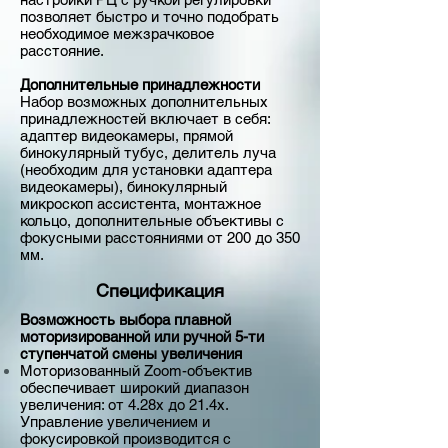
позволяет быстро и точно подобрать
необходимое межзрачковое
расстояние.
Дополнительные принадлежности
Набор возможных дополнительных
принадлежностей включает в себя:
адаптер видеокамеры, прямой
бинокулярный тубус, делитель луча
(необходим для установки адаптера
видеокамеры), бинокулярный
микроскоп ассистента, монтажное
кольцо, дополнительные объективы с
фокусными расстояниями от 200 до 350
мм.
Спецификация
Возможность выбора плавной
моторизированной или ручной 5-ти
ступенчатой смены увеличения
Моторизованный Zoom-объектив
обеспечивает широкий диапазон
увеличения: от 4.28х до 21.4х.
Управление увеличением и
фокусировкой производится с