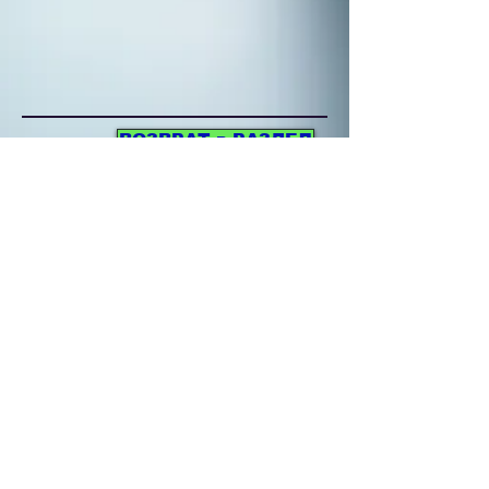
ВОЗВРАТ в РАЗДЕЛ
Операционные микроскопы
Микроскоп ОМ-8
Техническое
задание
Описание в формате PDF
Г
лавная
Каталог
Сервис
Контакты
Спецпредложения
Часто задаваемые
вопросы
НЕ ОРИЕНТИРОВАТЬСЯ НА
ЦЕНЫ САЙТА!!! ВСЕ
ЦЕНЫ ТОЛЬКО ПО
ЗАПРОСУ!!!
Позвоните сейчас и
получите консультацию