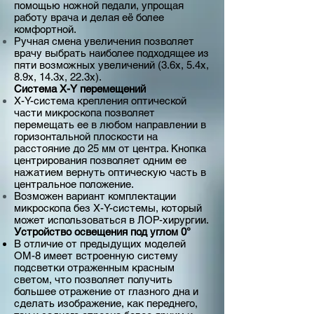
помощью ножной педали, упрощая
работу врача и делая её более
комфортной.
Ручная смена увеличения позволяет
врачу выбрать наиболее подходящее из
пяти возможных увеличений (3.6х, 5.4х,
8.9х, 14.3х, 22.3х).
Система X-Y перемещений
X-Y-система крепления оптической
части микроскопа позволяет
перемещать ее в любом направлении в
горизонтальной плоскости на
расстояние до 25 мм от центра. Кнопка
центрирования позволяет одним ее
нажатием вернуть оптическую часть в
центральное положение.
Возможен вариант комплектации
микроскопа без X-Y-системы, который
может использоваться в ЛОР-хирургии.
Устройство освещения под углом 0°
В отличие от предыдущих моделей
ОМ-8 имеет встроенную систему
подсветки отраженным красным
светом, что позволяет получить
большее отражение от глазного дна и
сделать изображение, как переднего,