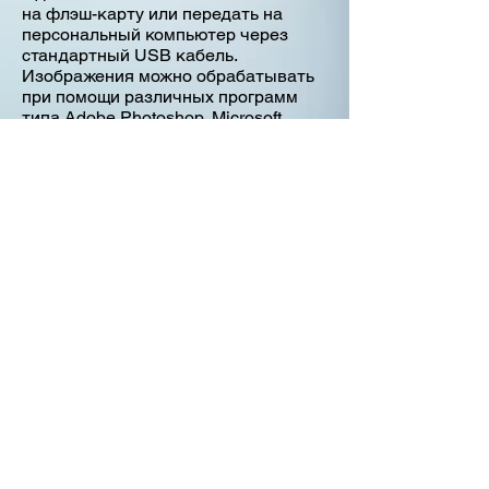
на флэш-карту или передать на
персональный компьютер через
стандартный USB кабель.
Изображения можно обрабатывать
при помощи различных программ
типа Adobe Photoshop, Microsoft
Photo Editor или с помощью
специальной программы TOPCON’s
Quick Viewer.
В стандартную комплектацию для
работы с компьютером входит
программа TOPCON’s Quick Viewer.
Для более удобного пользования
базой данных и обработки
изображения рекомендуется
использовать программу IMAGENET
2000 Lite