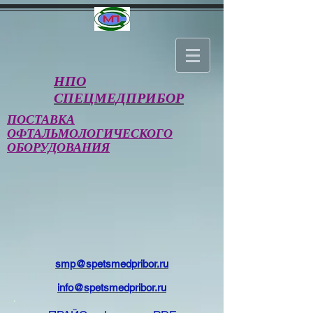
НПО
СПЕЦМЕДПРИБОР
ПОСТАВКА
ОФТАЛЬМОЛОГИЧЕСКОГО
ОБОРУДОВАНИЯ
smp@spetsmedpribor.ru
info@spetsmedpribor.ru