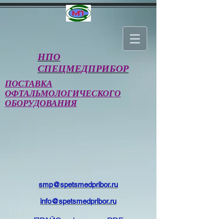
НПО
СПЕЦМЕДПРИБОР
ПОСТАВКА
ОФТАЛЬМОЛОГИЧЕСКОГО
ОБОРУДОВАНИЯ
smp@spetsmedpribor.ru
info@spetsmedpribor.ru