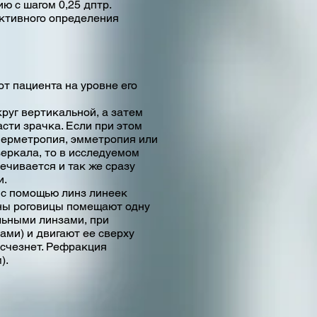
ю с шагом 0,25 дптр.
тивного определения
от пациента на уровне его
руг вертикальной, а затем
асти зрачка. Если при этом
иперметропия, эмметропия или
зеркала, то в исследуемом
вечивается и так же сразу
и.
 с помощью линз линеек
ины роговицы помещают одну
ельными линзами, при
ами) и двигают ее сверху
исчезнет. Рефракция
).