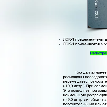
ЛСK-1
предназначены д
ЛСК-1 применяются
в о
Регистра
Каждая из линеек скиа
размещены последовате
перемещается относитель
(-10,0 дптр.). При сов
Это позволяет при совм
наименьшую рефракцию, р
(-) 9,0 дптр. линейки -
положительными или отри