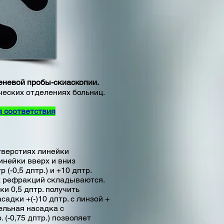
еневой пробы-скиаскопии.
еских отделениях больниц.
 соответствия
верстиях линейки
нейки вверх и вниз
(-0,5 дптр.) и +10 дптр.
их рефракций складываются.
и 0,5 дптр. получить
адки +(-)10 дптр. с линзой +
тельная насадка с
 (-0,75 дптр.) позволяет