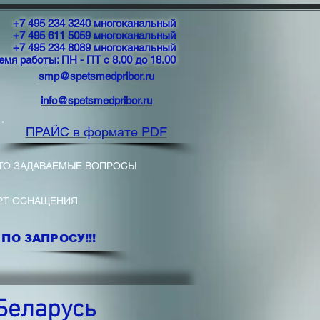
+7 495 234 3240 многоканальный
+7 495 611 5059 многоканальный
+7 495 234 8089 многоканальный
емя работы: ПН - ПТ с 8.00 до 18.00
smp@spetsmedpribor.ru
info@spetsmedpribor.ru
ПРАЙС в формате PDF
ТО ЗАДАВАЕМЫЕ ВОПРОСЫ
РТ ОСНАЩЕНИЯ
ПО ЗАПРОСУ!!!
Беларусь