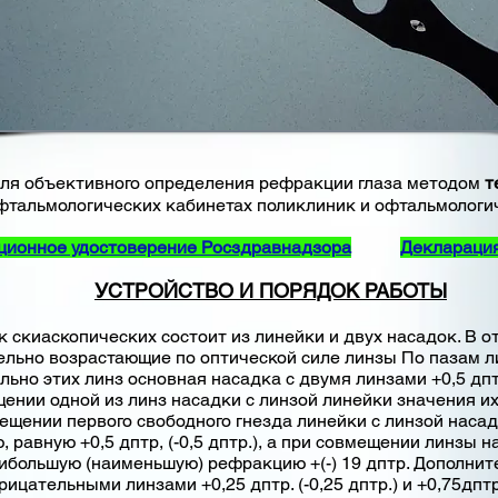
ля объективного определения рефракции глаза методом
т
фтальмологических кабинетах поликлиник и офтальмологич
ционное удостоверение Росздравнадзора
Декларация
УСТРОЙСТВО И ПОРЯДОК РАБОТЫ
скопических состоит из линейки и двух насадок. В от
льно возрастающие по оптической силе линзы По пазам ли
но этих линз основная насадка с двумя линзами +0,5 дптр 
мещении одной из линз насадки с линзой линейки значения 
ещении первого свободного гнезда линейки с линзой насадк
авную +0,5 дптр, (-0,5 дптр.), а при совмещении линзы нас
 наибольшую (наименьшую) рефракцию +(-) 19 дптр. Дополни
цательными линзами +0,25 дптр. (-0,25 дптр.) и +0,75дптр.