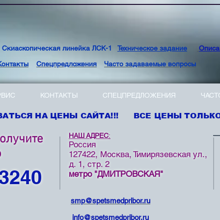
киаскопическая линейка ЛСК-1
Техническое задание
Описа
Контакты
Спецпредложения
Часто задаваемые вопросы
РВИС
КОНТАКТЫ
СПЕЦПРЕДЛОЖЕНИЯ
ЧАСТ
АТЬСЯ НА ЦЕНЫ САЙТА!!! ВСЕ ЦЕНЫ ТОЛЬКО 
НАШ АДРЕС
:
получите
Россия
ю
127422, Москва, Тимирязевская ул.,
д. 1, стр. 2
 3240
метро "ДМИТРОВСКАЯ"
smp@spetsmedpribor.ru
info@spetsmedpribor.ru