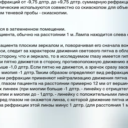
фракций от -9,75 дптр. до +9,75 дптр. суммарную рефракци
кие используются совместно со скиаскопом для объек
м теневой пробы - скиаскопии.
ся в затемненном помещении.
циента, обычно на расстоянии 1 м. Лампа находится слева 
ациента плоским зеркалом и, поворачивая его сначала вок
оси, следит за характером движения светового пятна в обл
сторону, что и зеркало, то в исследуемом глазу имеется г
сли пятно движется в сторону, противоположную движению 
ше -1,0 дптр. Если пятно не движется, а зрачок сразу зас
о миопия -1 дптр. Таким образом определяют вид рефракци
ени рефракции применяют нейтрализацию движения пятна
 глазом пациента на расстоянии примерно 12 мм от верш
х линеек (при миопии больше
-1 дптр. - линейку с отрицат
пии и миопии до - 1дптр. - линейку с положительными линз
еред глазом не окажется линза, с которой движение пятна 
а рефракции этой линзы минус 1 дптр. (для расстояния 1 м