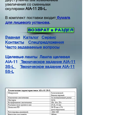
увеличения со сменными
окулярами
АIА-11 2S-L.
бумага
В комплект поставки входит
для лицевого установа
.
ВОЗВРАТ в РАЗДЕЛ
Главная
Каталог
Сервис
Контакты
Спецпредложения
Часто задаваемые вопросы
Щелевые лампы
Лампа щелевая
AIA-11
Техническое задание AIA-11
3S-L
Техническое задание AIA-11
5S-L