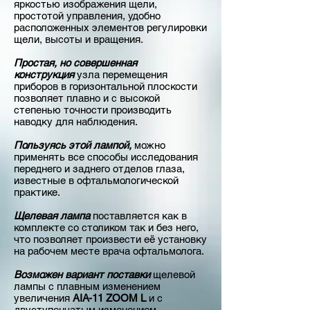
яркостью изображения щели,
простотой управления, удобно
расположенных элементов регулировки
щели, высоты и вращения.
Простая, но совершенная
конструкция
узла перемещения
приборов в горизонтальной плоскости
позволяет плавно и с высокой
степенью точности производить
наводку для наблюдения.
Пользуясь этой лампой,
можно
применять все способы исследования
переднего и заднего отделов глаза,
известные в офтальмологической
практике.
Щелевая лампа
поставляется как в
комплекте со столиком так и без него,
что позволяет произвести её установку
на рабочем месте врача офтальмолога.
Возможен вариант поставки
щелевой
лампы с плавным изменением
увеличения
АIА-11 ZOOM L
и с
двуступенчатым изменением