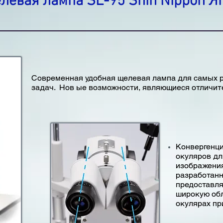
левая лампа SL-95 Shin Nippon Я
Современная удобная щелевая лампа для самых 
задач. Нов ые возможности, являющиеся отличит
Конвергенци
окуляров дл
изображения
разработанн
предоставл
широкую обл
окулярах пр