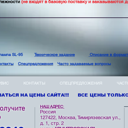
длежности
(не входят в базовую поставку и заказываются 
лампа SL-95
Техническое задание
Описание в формат
нтакты
Спецпредложения
Часто задаваемые вопросы
РВИС
КОНТАКТЫ
СПЕЦПРЕДЛОЖЕНИЯ
ЧАСТ
АТЬСЯ НА ЦЕНЫ САЙТА!!! ВСЕ ЦЕНЫ ТОЛЬКО 
НАШ АДРЕС
:
получите
Россия
ю
127422, Москва, Тимирязевская ул.,
д. 1, стр. 2