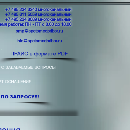
+7 495 234 3240 многоканальный
+7 495 611 5059 многоканальный
+7 495 234 8089 многоканальный
емя работы: ПН - ПТ с 8.00 до 18.00
smp@spetsmedpribor.ru
info@spetsmedpribor.ru
ПРАЙС в формате PDF
ТО ЗАДАВАЕМЫЕ ВОПРОСЫ
РТ ОСНАЩЕНИЯ
ПО ЗАПРОСУ!!!