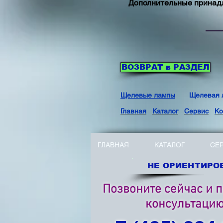
Дополнительные прина
ВОЗВРАТ в РАЗДЕЛ
Щелевые лампы
Щелевая 
Главная
Каталог
Сервис
Ко
ГЛАВНАЯ
КАТАЛОГ
СЕ
НЕ ОРИЕНТИРОВ
Позвоните сейчас и 
консультаци