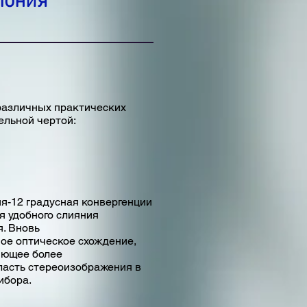
пония
различных практических
ельной чертой:
я-12 градусная конвергенции
я удобного слияния
. Вновь
ое оптическое схождение,
яющее более
асть стереоизображения в
ибора.