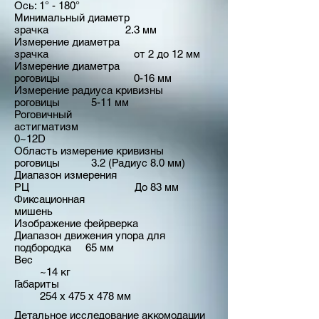
Ось: 1° - 180°
Минимальный диаметр
зрачка 2.3 мм
Измерение диаметра
зрачка от 2 до 12 мм
Измерение диаметра
роговицы 0-16 мм
Измерение радиуса кривизны
роговицы 5-11 мм
Роговичный
астигматизм
0~12D
Область измерение кривизны
роговицы 3.2 (Радиус 8.0 мм)
Диапазон измерения
РЦ До 83 мм
Фиксационная
мишень
Изображение фейрверка
Диапазон движения упора для
подбородка 65 мм
Вес
~14 кг
Габариты
254 х 475 х 478 мм
Детальное исследование аккомодации