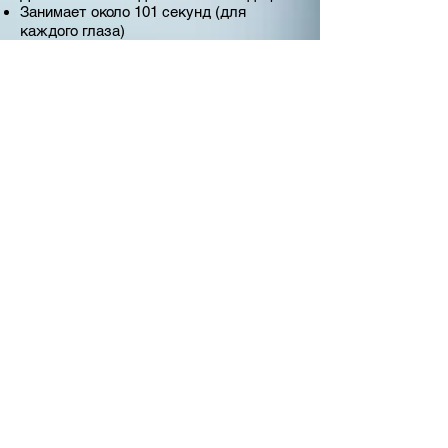
Занимает около 101 секунд (для
каждого глаза)
Получение восьмицветного графика
флюктуаций аккомодации
Возможность экспорта данных на ПК в
базу пациентов
ВОЗВРАТ в РАЗДЕЛ
Главная
Каталог
Сервис
Контакты
Спецпредложения
Часто задаваемые
вопросы
Авторефрактометры
Авторефкератометр Speedy-I
Техническое задание
Описание в
формате PDF
НЕ ОРИЕНТИРОВАТЬСЯ НА
ЦЕНЫ САЙТА!!! ВСЕ
ЦЕНЫ ТОЛЬКО ПО
ЗАПРОСУ!!!