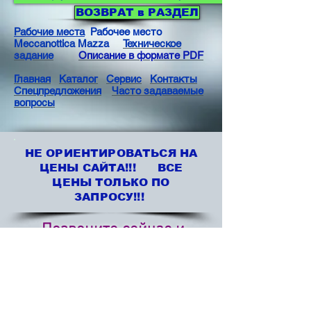
ВОЗВРАТ в РАЗДЕЛ
Рабочие места
Рабочее место
Meccanottica Mazza
Техническое
задание
Описание в формате PDF
Главная
Каталог
Сервис
Контакты
Спецпредложения
Часто задаваемые
вопросы
НЕ ОРИЕНТИРОВАТЬСЯ НА
ЦЕНЫ САЙТА!!! ВСЕ
ЦЕНЫ ТОЛЬКО ПО
ЗАПРОСУ!!!
Позвоните сейчас и
получите консультацию
+7 (495) 234 3240