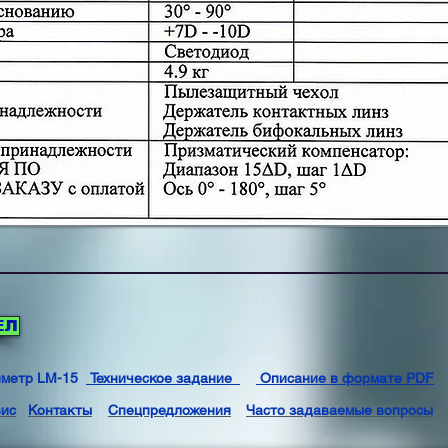
ЕЛ
метр LM-15
Техническое задание
Описание в формате PDF
ис
Контакты
Спецпредложения
Часто задаваемые вопросы