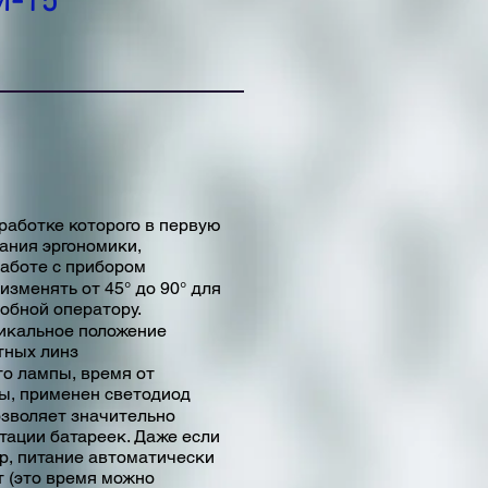
M-15
работке которого в первую
ания эргономики,
работе с прибором
изменять от 45° до 90° для
обной оператору.
икальное положение
тных линз
то лампы, время от
ы, применен светодиод
зволяет значительно
тации батареек. Даже если
р, питание автоматически
т (это время можно