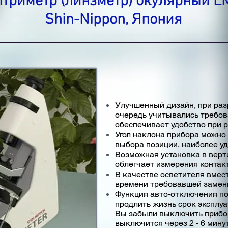
триметр (линзметр) окулярный L
Shin-Nippon, Япония
Улучшенный дизайн, при раз
очередь учитывались требов
обеспечивает удобство при 
Угол наклона прибора можно 
выбора позиции, наиболее уд
Возможная установка в верт
облегчает измерения контак
В качестве осветителя вмес
времени требовавшей замен
Функция авто-отключения по
продлить жизнь срок эксплуа
Вы забыли выключить прибо
выключится через 2 - 6 мину