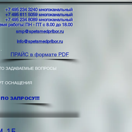
+7 495 234 3240 многоканальный
+7 495 611 5059 многоканальный
+7 495 234 8089 многоканальный
емя работы: ПН - ПТ с 8.00 до 18.00
smp@spetsmedpribor.ru
info@spetsmedpribor.ru
ПРАЙС в формате PDF
ТО ЗАДАВАЕМЫЕ ВОПРОСЫ
РТ ОСНАЩЕНИЯ
ПО ЗАПРОСУ!!!