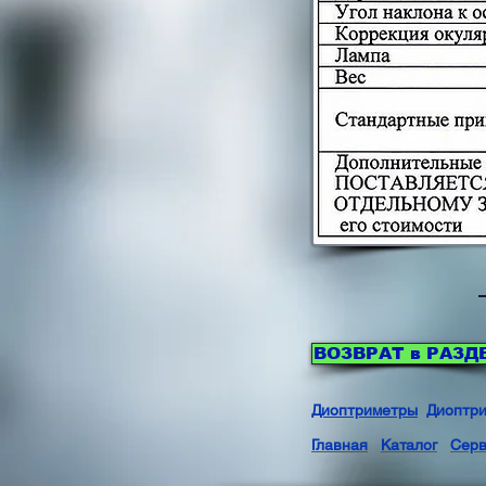
ВОЗВРАТ в РАЗД
Диоптриметры
Диоптри
Главная
Каталог
Серв